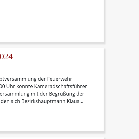
2024
auptversammlung der Feuerwehr
:00 Uhr konnte Kameradschaftsführer
versammlung mit der Begrüßung der
nden sich Bezirkshauptmann Klaus
 Kurt Schober,
rtreter Michael Mayer,
treter Günther Maier, Bürgermeister
nt Horst Zwischenberger.