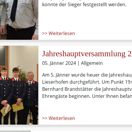
konnte der Sieger festgestellt werden.
>> Weiterlesen
Jahreshauptversammlung 
05. Jänner 2024
| Allgemein
Am 5. Jänner wurde heuer die Jahresh
Lieserhofen durchgeführt. Um Punkt 19
Bernhard Brandstätter die Jahreshaupt
Ehrengäste beginnen. Unter Ihnen befa
Brandner, Bezirksfeuerwehrkommandant
Abschnittsfeuerwehrkommandant Stellve
Gemeindefeuerwehrkommandant Stellver
>> Weiterlesen
Thomas Schäfauer und Feuerwehrrefere