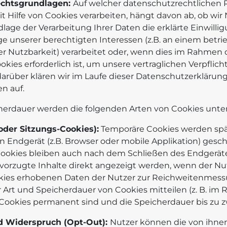
echtsgrundlagen:
Auf welcher datenschutzrechtlichen 
ilfe von Cookies verarbeiten, hängt davon ab, ob wir Nu
dlage der Verarbeitung Ihrer Daten die erklärte Einwilli
e unserer berechtigten Interessen (z.B. an einem betri
 Nutzbarkeit) verarbeitet oder, wenn dies im Rahmen de
ookies erforderlich ist, um unsere vertraglichen Verpfl
 darüber klären wir im Laufe dieser Datenschutzerklär
n auf.
cherdauer werden die folgenden Arten von Cookies unte
oder Sitzungs-Cookies):
Temporäre Cookies werden spä
n Endgerät (z.B. Browser oder mobile Applikation) gesch
okies bleiben auch nach dem Schließen des Endgerätes
vorzugte Inhalte direkt angezeigt werden, wenn der Nu
okies erhobenen Daten der Nutzer zur Reichweitenmess
 Art und Speicherdauer von Cookies mitteilen (z. B. im 
 Cookies permanent sind und die Speicherdauer bis zu z
d Widerspruch (Opt-Out):
Nutzer können die von ihne