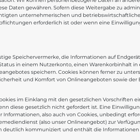
ation: Wir können personenbezogene Daten an andere S
iese Daten gewähren. Sofern diese Weitergabe zu admini
igten unternehmerischen und betriebswirtschaftlichen 
flichtungen erforderlich ist oder wenn eine Einwilligun
onstige Speichervermerke, die Informationen auf Endger
Status in einem Nutzerkonto, einen Warenkorbinhalt in 
eangebotes speichern. Cookies können ferner zu unter
Sicherheit und Komfort von Onlineangeboten sowie der 
ookies im Einklang mit den gesetzlichen Vorschriften ei
n diese gesetzlich nicht gefordert ist. Eine Einwilligu
 Informationen, also auch von Cookies, unbedingt erfo
mediendienst (also unser Onlineangebot) zur Verfügung 
 deutlich kommuniziert und enthält die Informationen 